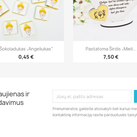
Greita peržiūra
Greita peržiūra


Šokoladukas „Angeliukas“
Pastatoma Širdis „Mieli...
0,45 €
7,50 €
ujienas ir
rdavimus
Prenumeratos galėsite atsisakyti bet kuriuo me
kontaktinę informaciją rasite parduotuvės taisy