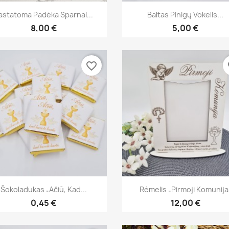
Greita peržiūra
Greita peržiūra


astatoma Padėka Sparnai...
Baltas Pinigų Vokelis...
8,00 €
5,00 €
favorite_border
fa
Greita peržiūra
Greita peržiūra


Šokoladukas „Ačiū, Kad...
Rėmelis „Pirmoji Komunija
0,45 €
12,00 €