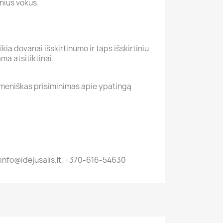
nius vokus.
kia dovanai išskirtinumo ir taps išskirtiniu
ma atsitiktinai.
 asmeniškas prisiminimas apie ypatingą
e info@idejusalis.lt, +370-616-54630