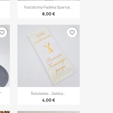
Greita peržiūra

Pastatoma Padėka Sparnai...
8,00 €
vorite_border
favorite_border
Greita peržiūra

“
Šokoladas: „Saldūs...
4,00 €