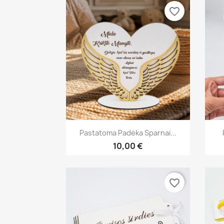
favorite_border
Greita peržiūra

Pastatoma Padėka Sparnai...
10,00 €
favorite_border