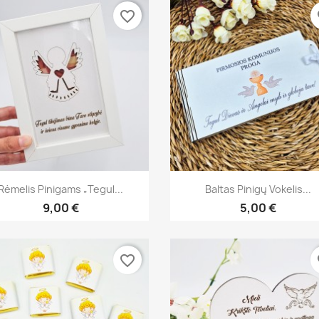
favorite_border
fa
Greita peržiūra
Greita peržiūra


Rėmelis Pinigams „Tegul...
Baltas Pinigų Vokelis...
9,00 €
5,00 €
favorite_border
fa