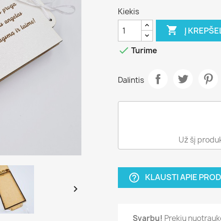
Kiekis

Į KREPŠE

Turime
Dalintis
Už šį produ
KLAUSTI APIE PRO
help_outline

Svarbu!
Prekių nuotraukos