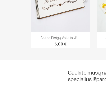
Greita peržiūra

Baltas Pinigų Vokelis „Iš...
5,00 €
Gaukite mūsų na
specialius išpa