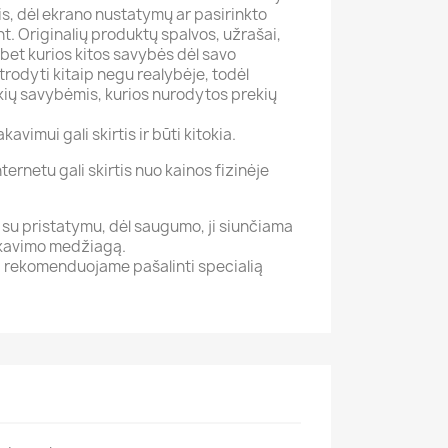
tis, dėl ekrano nustatymų ar pasirinkto
t. Originalių produktų spalvos, užrašai,
bet kurios kitos savybės dėl savo
atrodyti kitaip negu realybėje, todėl
ių savybėmis, kurios nurodytos prekių
kavimui gali skirtis ir būti kitokia.
ernetu gali skirtis nuo kainos fizinėje
su pristatymu, dėl saugumo, ji siunčiama
akavimo medžiagą.
i, rekomenduojame pašalinti specialią