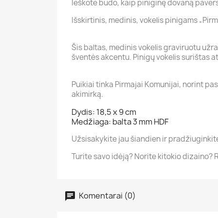
Ieškote būdo, kaip piniginę dovaną pavers
Išskirtinis, medinis, vokelis pinigams „Pi
Šis baltas, medinis vokelis graviruotu užra
šventės akcentu. Pinigų vokelis surištas a
Puikiai tinka Pirmajai Komunijai, norint p
akimirką.
Dydis: 18,5 x 9 cm
Medžiaga: balta 3 mm HDF
Užsisakykite jau šiandien ir pradžiuginki
Turite savo idėją? Norite kitokio dizaino?
Komentarai (0)