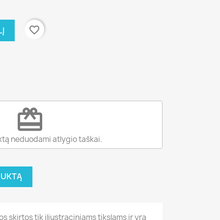
favorite_border
LĮ
redeem
ktą neduodami atlygio taškai.
DUKTĄ
 skirtos tik iliustraciniams tikslams ir yra