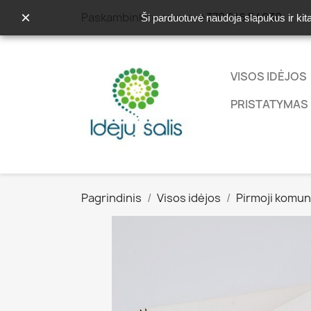
×
Paskambinkite mums:
+370 616 54630
Ši parduotuvė naudoja slapukus ir kit
VISOS IDĖJOS
PRISTATYMAS 
Pagrindinis
Visos idėjos
Pirmoji komun