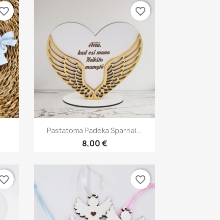
vorite_border
favorite_border
Greita peržiūra

Pastatoma Padėka Sparnai...
8,00 €
vorite_border
favorite_border