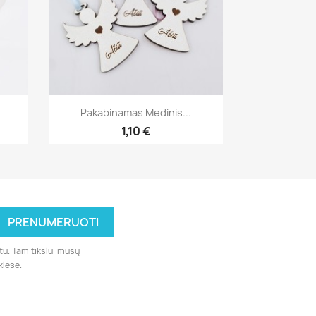
Greita peržiūra

Pakabinamas Medinis...
1,10 €
tu. Tam tikslui mūsų
klėse.