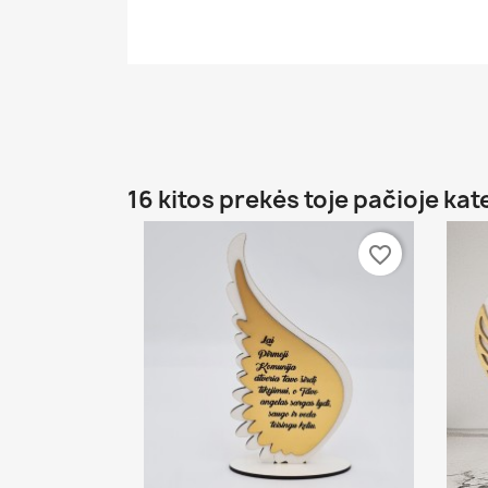
16 kitos prekės toje pačioje kat
favorite_border