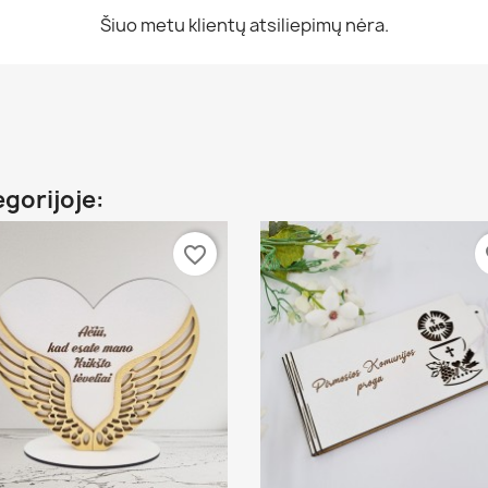
Šiuo metu klientų atsiliepimų nėra.
egorijoje:
favorite_border
fa