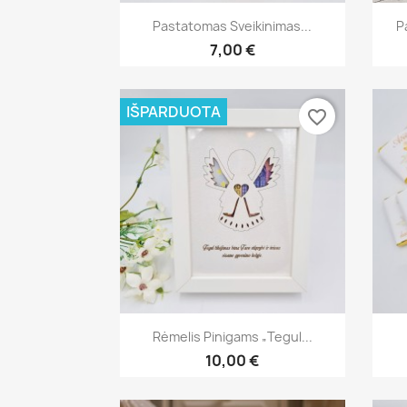
Greita peržiūra

Pastatomas Sveikinimas...
P
7,00 €
IŠPARDUOTA
favorite_border
Greita peržiūra

Rėmelis Pinigams „Tegul...
10,00 €