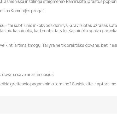
ti asmeniška ir stilinga staigmena? Pamirškite įprastus popieri
rmosios Komunijos proga“.
šu – tai subtilumo ir kokybės derinys. Graviruotas užrašas sutei
tlasiniu kaspinėliu, kad neatsidarytų. Kaspinėlio spalva parenka
asveikinti artimą žmogų. Tai yra ne tik praktiška dovana, bet ir
te dovana save ar artimuosius!
 Reikia greitesnio pagaminimo termino? Susisiekite ir aptarsim