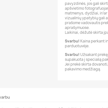
pavyzdinės, jos gali skir
apšvietimo fotografuojan
matmenys, dydžiai, ir/ar 
vizualinių ypatybių gali 
prašome vadovautis prek
aprašymuose.
Laikinai, dėžutė skirta įpa
Svarbu!
Kaina perkant int
parduotuvėje.
Svarbu!
Užsakant prekę 
supakuota į specialią p
Jei prekė skirta dovanot
pakavimo medžiagą.
varbu