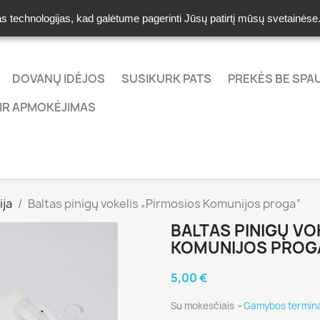
as technologijas, kad galėtume pagerinti Jūsų patirtį mūsų svetainės
DOVANŲ IDĖJOS
SUSIKURK PATS
PREKĖS BE SP
IR APMOKĖJIMAS
ija
Baltas pinigų vokelis „Pirmosios Komunijos proga“
BALTAS PINIGŲ VO
KOMUNIJOS PROG
5,00 €
Su mokesčiais
Gamybos termina