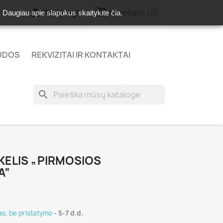
shopping_cart

Krepšelis
(0)
Prisijungti
e. Daugiau apie slapukus skaitykite
čia
.
AUDOS
REKVIZITAI IR KONTAKTAI
search
KELIS „PIRMOSIOS
A“
s, be pristatymo
- 5-7 d.d.