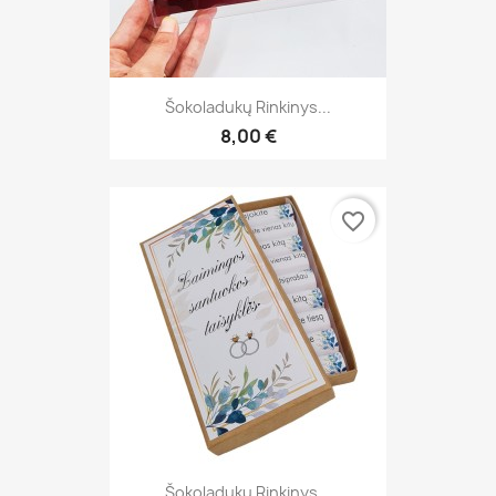
Šokoladukų Rinkinys...
8,00 €
favorite_border
Šokoladukų Rinkinys...