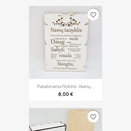
favorite_border
Pakabinama Plokštė „Namų...
8,00 €
favorite_border