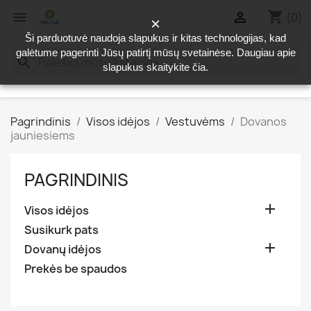
shopping_cart


(0)
×
Ši parduotuvė naudoja slapukus ir kitas technologijas, kad
galėtume pagerinti Jūsų patirtį mūsų svetainėse. Daugiau apie
search
slapukus skaitykite
čia
.
Pagrindinis
Visos idėjos
Vestuvėms
Dovanos
jauniesiems
PAGRINDINIS

Visos idėjos
Susikurk pats

Dovanų idėjos
Prekės be spaudos