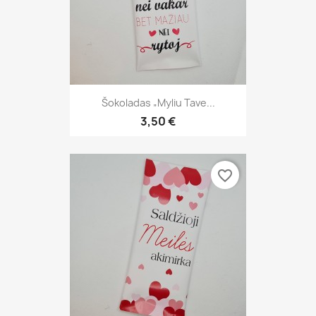
Šokoladas „Myliu Tave...
3,50 €
favorite_border