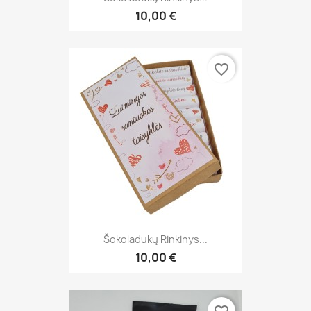
10,00 €
favorite_border
Šokoladukų Rinkinys...
10,00 €