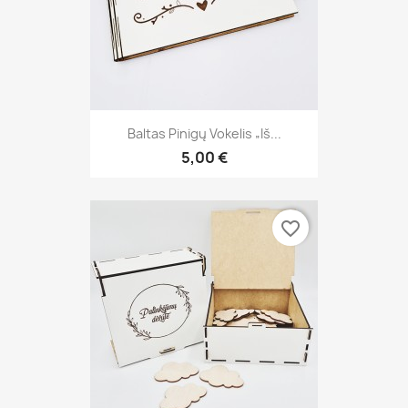
Baltas Pinigų Vokelis „Iš...
5,00 €
favorite_border