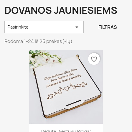
DOVANOS JAUNIESIEMS

FILTRAS
Pasirinkite
Rodoma 1-24 iš 25 prekės(-ių)
favorite_border
Dėžutė „Vestuvių Proga“