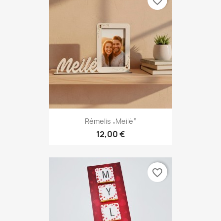
favorite_border
Rėmelis „Meilė“
12,00 €
favorite_border