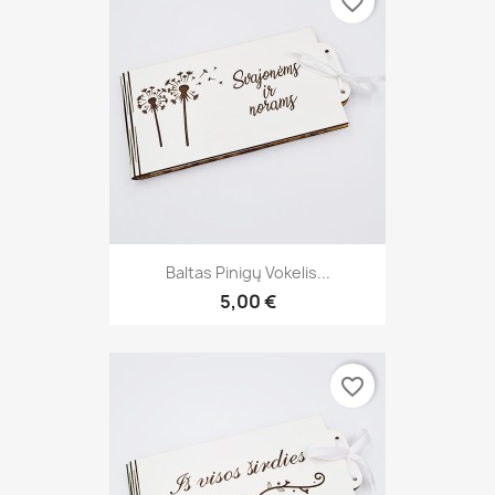
favorite_border
Baltas Pinigų Vokelis...
5,00 €
favorite_border