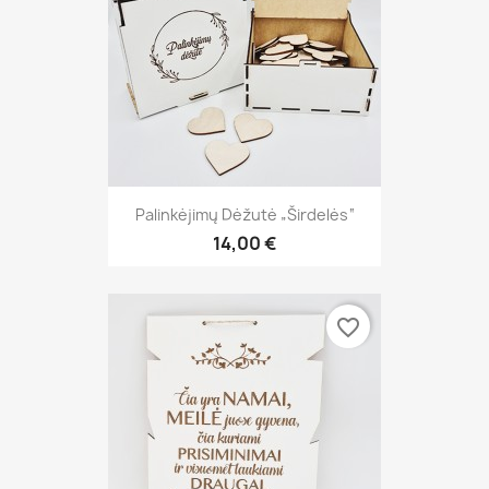
Palinkėjimų Dėžutė „Širdelės“
14,00 €
favorite_border