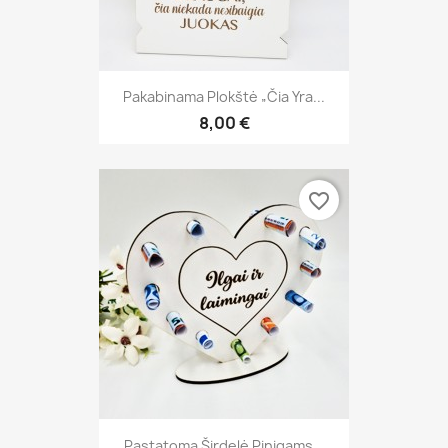
Pakabinama Plokštė „Čia Yra...
8,00 €
favorite_border
Pastatoma Širdelė Pinigams...