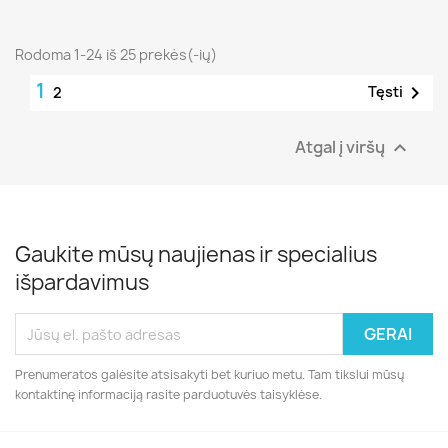
Rodoma 1-24 iš 25 prekės(-ių)
1

Tęsti
2
Atgal į viršų

Gaukite mūsų naujienas ir specialius
išpardavimus
Prenumeratos galėsite atsisakyti bet kuriuo metu. Tam tikslui mūsų
kontaktinę informaciją rasite parduotuvės taisyklėse.