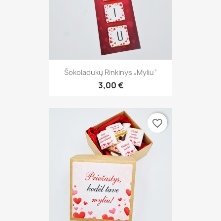
Šokoladukų Rinkinys „Myliu“
3,00 €
favorite_border