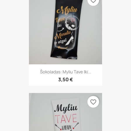
favorite_border
Šokoladas: Myliu Tave Iki...
3,50 €
favorite_border