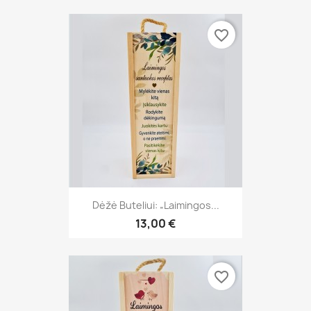
favorite_border
Dėžė Buteliui: „Laimingos...
13,00 €
favorite_border