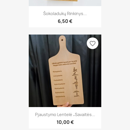
Šokoladukų Rinkinys...
6,50 €
favorite_border
Pjaustymo Lentelė „Savaitės...
10,00 €