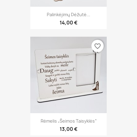
Palinkėjimų Dėžutė...
14,00 €
favorite_border
Rėmelis „Šeimos Taisyklės“
13,00 €