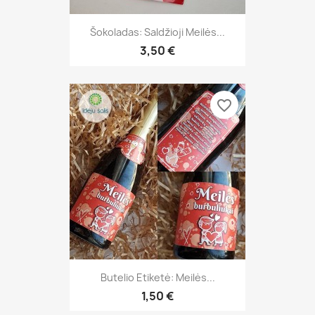
Šokoladas: Saldžioji Meilės...
3,50 €
favorite_border
Butelio Etiketė: Meilės...
1,50 €