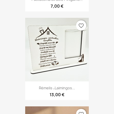
7,00 €
favorite_border
Rėmelis „Laimingos...
13,00 €