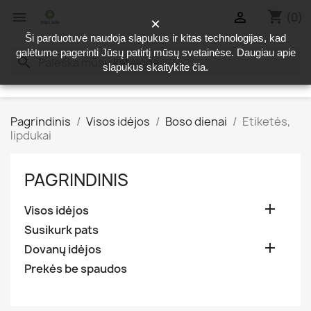
shopping_cart


(0)
×
Ši parduotuvė naudoja slapukus ir kitas technologijas, kad
galėtume pagerinti Jūsų patirtį mūsų svetainėse. Daugiau apie
search
slapukus skaitykite
čia
.
Pagrindinis
Visos idėjos
Boso dienai
Etiketės,
lipdukai
PAGRINDINIS

Visos idėjos
Susikurk pats

Dovanų idėjos
Prekės be spaudos