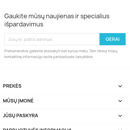
Gaukite mūsų naujienas ir specialius
išpardavimus
Prenumeratos galėsite atsisakyti bet kuriuo metu. Tam tikslui mūsų
kontaktinę informaciją rasite parduotuvės taisyklėse.
PREKĖS

MŪSŲ ĮMONĖ

JŪSŲ PASKYRA
