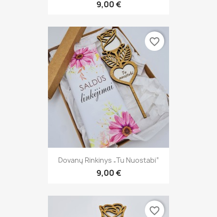
9,00 €
favorite_border
Dovanų Rinkinys „Tu Nuostabi“
9,00 €
favorite_border