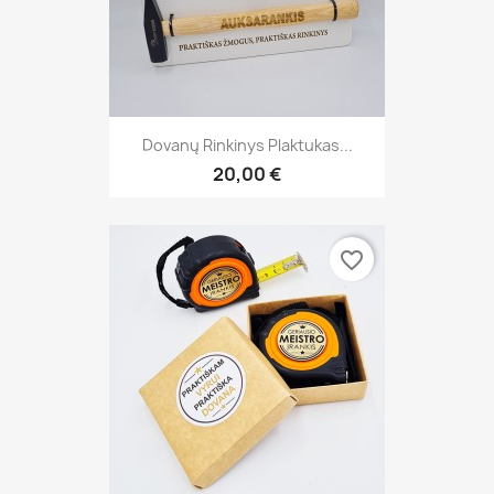
Dovanų Rinkinys Plaktukas...
20,00 €
favorite_border