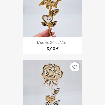
Medinė Gėlė „Ačiū“
5,00 €
favorite_border