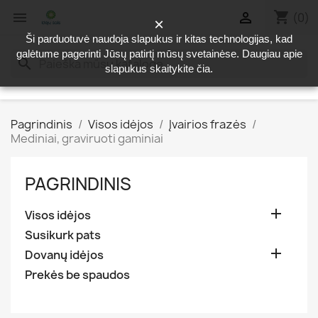
shopping_cart


(0)
×
Ši parduotuvė naudoja slapukus ir kitas technologijas, kad
galėtume pagerinti Jūsų patirtį mūsų svetainėse. Daugiau apie
search
slapukus skaitykite
čia
.
Pagrindinis
Visos idėjos
Įvairios frazės
Mediniai, graviruoti gaminiai
PAGRINDINIS

Visos idėjos
Susikurk pats

Dovanų idėjos
Prekės be spaudos