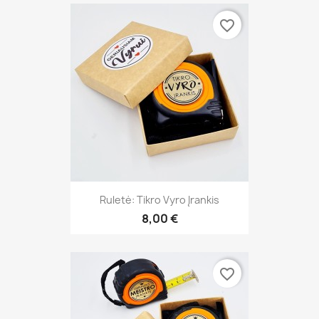
favorite_border
Ruletė: Tikro Vyro Įrankis
8,00 €
favorite_border