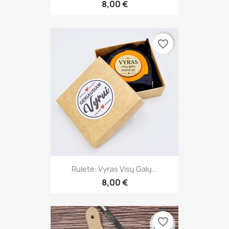
8,00 €
favorite_border
Ruletė: Vyras Visų Galų...
8,00 €
favorite_border