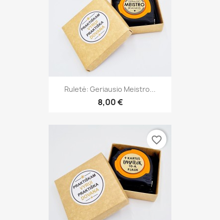
Ruletė: Geriausio Meistro...
8,00 €
favorite_border