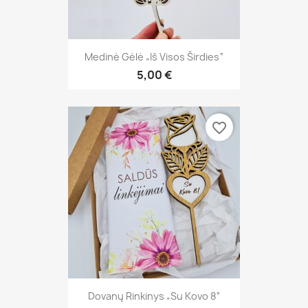
Medinė Gėlė „Iš Visos Širdies“
5,00 €
favorite_border
Dovanų Rinkinys „Su Kovo 8“