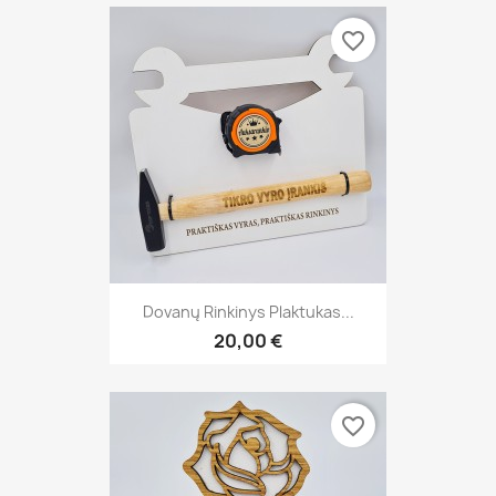
favorite_border
Dovanų Rinkinys Plaktukas...
20,00 €
favorite_border