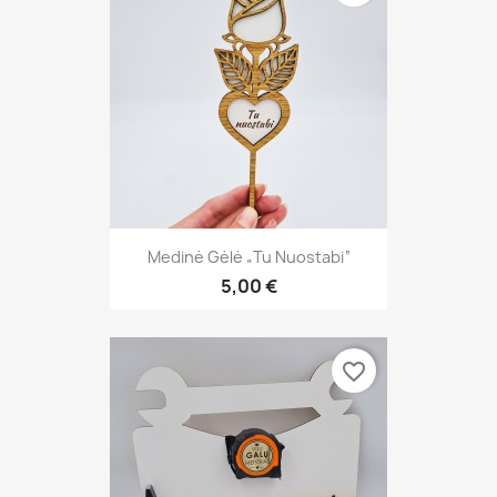
Medinė Gėlė „Tu Nuostabi“
5,00 €
favorite_border