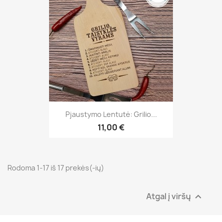
Pjaustymo Lentutė: Grilio...
11,00 €
Rodoma 1-17 iš 17 prekės(-ių)
Atgal į viršų
