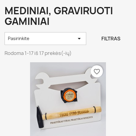
MEDINIAI, GRAVIRUOTI
GAMINIAI

FILTRAS
Pasirinkite
Rodoma 1-17 iš 17 prekės(-ių)
favorite_border