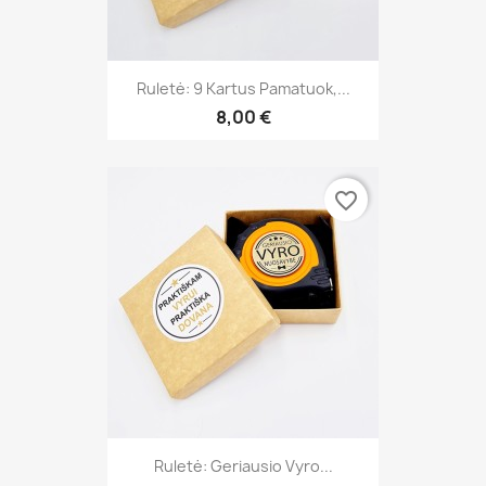
Ruletė: 9 Kartus Pamatuok,...
8,00 €
favorite_border
Ruletė: Geriausio Vyro...