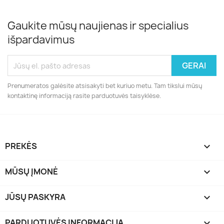
Gaukite mūsų naujienas ir specialius
išpardavimus
Prenumeratos galėsite atsisakyti bet kuriuo metu. Tam tikslui mūsų
kontaktinę informaciją rasite parduotuvės taisyklėse.
PREKĖS

MŪSŲ ĮMONĖ

JŪSŲ PASKYRA

PARDUOTUVĖS INFORMACIJA
keyboard_arrow_down