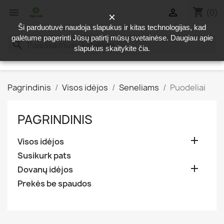
shopping_cart


(0)
×
Ši parduotuvė naudoja slapukus ir kitas technologijas, kad
galėtume pagerinti Jūsų patirtį mūsų svetainėse. Daugiau apie
search
slapukus skaitykite
čia
.
Pagrindinis
Visos idėjos
Seneliams
Puodeliai
PAGRINDINIS

Visos idėjos
Susikurk pats

Dovanų idėjos
Prekės be spaudos