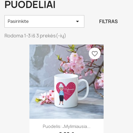
PUODELIAI

FILTRAS
Pasirinkite
Rodoma 1-3 iš 3 prekės(-ių)
favorite_border
Puodelis: „Mylimiausia...