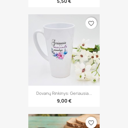
5,50 €
favorite_border
Dovanų Rinkinys: Geriausia...
9,00 €
favorite_border