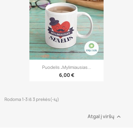
Puodelis „Mylimiausias...
6,00 €
Rodoma 1-3 iš 3 prekės(-ių)
Atgal į viršų
