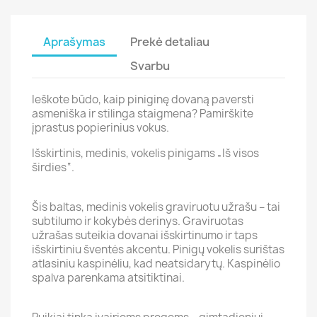
Aprašymas
Prekė detaliau
Svarbu
Ieškote būdo, kaip piniginę dovaną paversti
asmeniška ir stilinga staigmena? Pamirškite
įprastus popierinius vokus.
Išskirtinis, medinis, vokelis pinigams „Iš visos
širdies“.
Šis baltas, medinis vokelis graviruotu užrašu – tai
subtilumo ir kokybės derinys. Graviruotas
užrašas suteikia dovanai išskirtinumo ir taps
išskirtiniu šventės akcentu. Pinigų vokelis surištas
atlasiniu kaspinėliu, kad neatsidarytų. Kaspinėlio
spalva parenkama atsitiktinai.