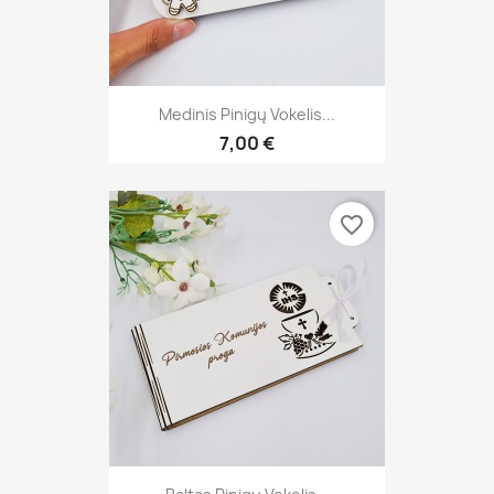
Medinis Pinigų Vokelis...
7,00 €
favorite_border