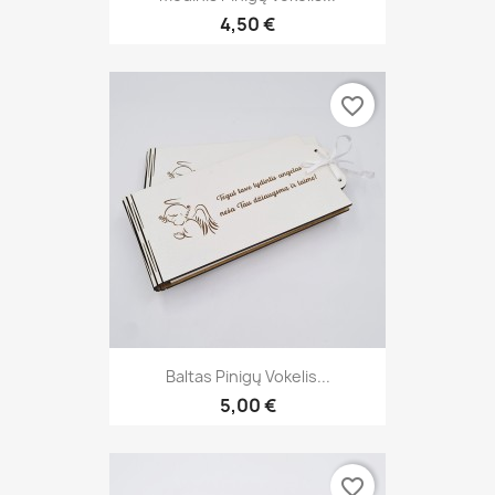
4,50 €
favorite_border
Baltas Pinigų Vokelis...
5,00 €
favorite_border