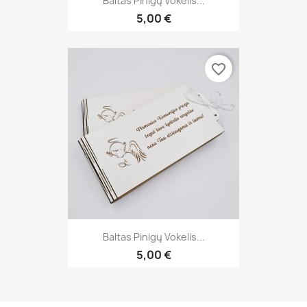
Baltas Pinigų Vokelis...
5,00 €
favorite_border
Baltas Pinigų Vokelis...
5,00 €