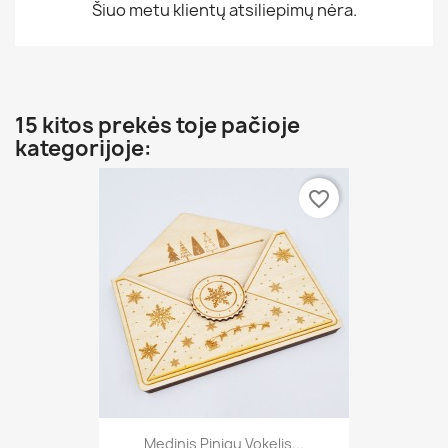
Šiuo metu klientų atsiliepimų nėra.
15 kitos prekės toje pačioje
kategorijoje:
favorite_border
Medinis Pinigų Vokelis...