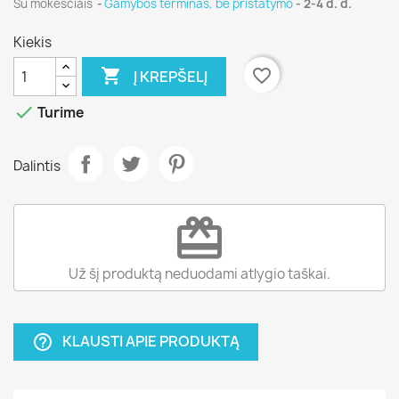
Su mokesčiais
Gamybos terminas, be pristatymo
- 2-4 d. d.
Kiekis

favorite_border
Į KREPŠELĮ

Turime
Dalintis
redeem
Už šį produktą neduodami atlygio taškai.
KLAUSTI APIE PRODUKTĄ
help_outline