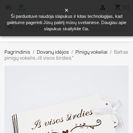
shopping_cart


(0)
×
Ši parduotuvė naudoja slapukus ir kitas technologijas, kad
galėtume pagerinti Jūsų patirtį mūsų svetainėse. Daugiau apie
search
slapukus skaitykite
čia
.
Pagrindinis
Dovanų idėjos
Pinigų vokeliai
Baltas
pinigų vokelis „Iš visos širdies“