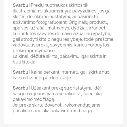
Svarbu!
Prekių nuotraukos skirtos tik
iliustraciniams tikslams ir yra pavyzdinės, jos gali
skirtis, dėl ekrano nustatymų ar pasirinkto
apšvietimo fotografuojant. Originalių produktų
spalvos, užrašai, matmenys, dydžiai, ir/ar bet
kurios kitos savybės dėl savo vizualinių ypatybių
gali atrodyti kitaip negu realybėje, todėl prašome
vadovautis prekių savybėmis, kurios nurodytos
prekių aprašymuose.
Laikinai, dėžutė skirta įpakavimui gali skirtis ir
būti kitokia.
Svarbu!
Kaina perkant internetu gali skirtis nuo
kainos fizinėje parduotuvėje.
Svarbu!
Užsakant prekę su pristatymu, dėl
saugumo, ji siunčiama supakuota į specialią
pakavimo medžiagą.
Jei prekė skirta dovanoti, rekomenduojame
pašalinti specialią pakavimo medžiagą.