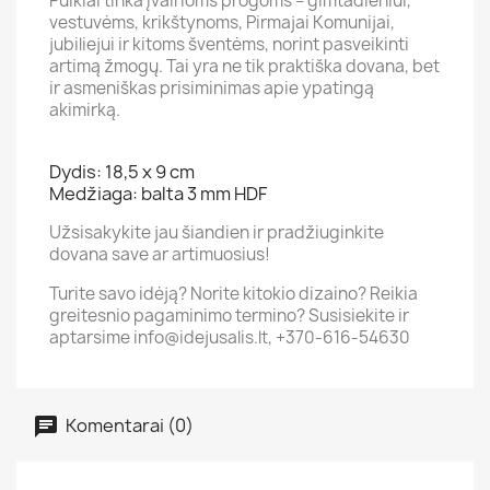
Puikiai tinka įvairioms progoms – gimtadieniui,
vestuvėms, krikštynoms, Pirmajai Komunijai,
jubiliejui ir kitoms šventėms, norint pasveikinti
artimą žmogų. Tai yra ne tik praktiška dovana, bet
ir asmeniškas prisiminimas apie ypatingą
akimirką.
Dydis: 18,5 x 9 cm
Medžiaga: balta 3 mm HDF
Užsisakykite jau šiandien ir pradžiuginkite
dovana save ar artimuosius!
Turite savo idėją? Norite kitokio dizaino? Reikia
greitesnio pagaminimo termino? Susisiekite ir
aptarsime info@idejusalis.lt, +370-616-54630
Komentarai (0)