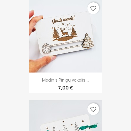
favorite_border
Medinis Pinigų Vokelis...
7,00 €
favorite_border