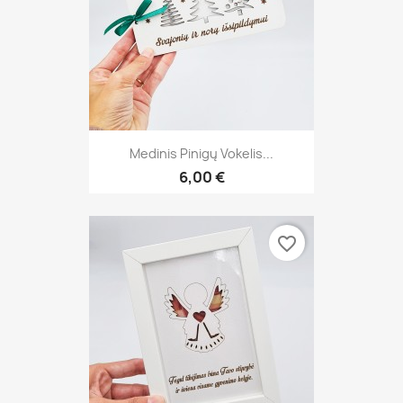
Medinis Pinigų Vokelis...
6,00 €
favorite_border