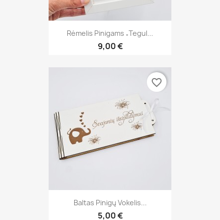
Rėmelis Pinigams „Tegul...
9,00 €
favorite_border
Baltas Pinigų Vokelis...
5,00 €