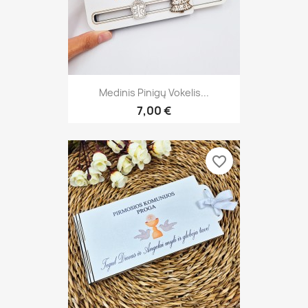
Medinis Pinigų Vokelis...
7,00 €
favorite_border