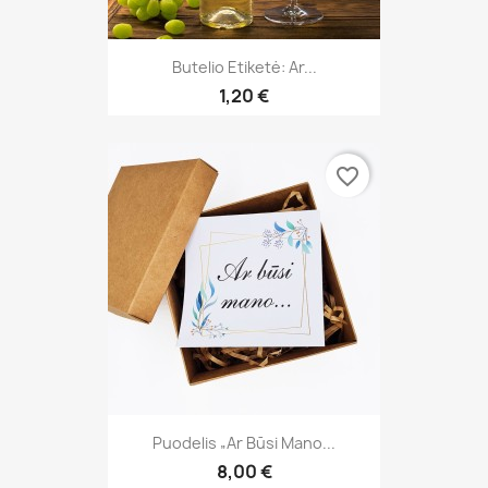
Butelio Etiketė: Ar...
1,20 €
favorite_border
Puodelis „Ar Būsi Mano...
8,00 €