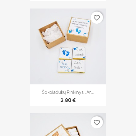
favorite_border
Šokoladukų Rinkinys „Ar...
2,80 €
favorite_border