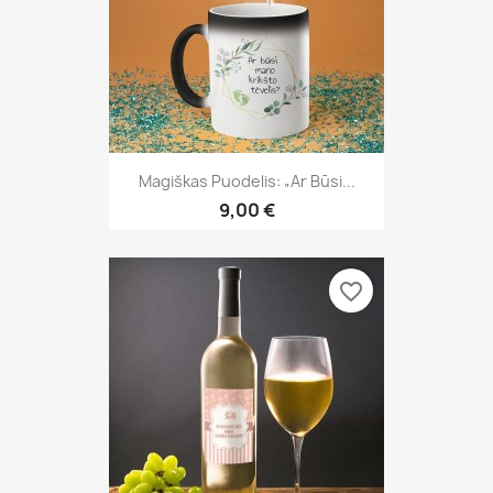
Magiškas Puodelis: „Ar Būsi...
9,00 €
favorite_border