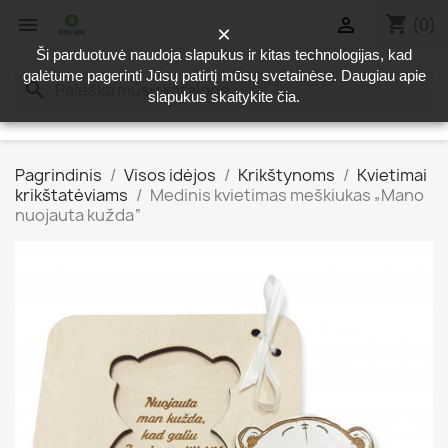
shopping_cart


(0)
×
Ši parduotuvė naudoja slapukus ir kitas technologijas, kad
galėtume pagerinti Jūsų patirtį mūsų svetainėse. Daugiau apie
search
slapukus skaitykite
čia
.
Pagrindinis
Visos idėjos
Krikštynoms
Kvietimai
krikštatėviams
Medinis kvietimas meškiukas „Mano
nuojauta kužda“