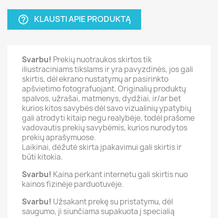
KLAUSTI APIE PRODUKTĄ
help_outline
Svarbu!
Prekių nuotraukos skirtos tik
iliustraciniams tikslams ir yra pavyzdinės, jos gali
skirtis, dėl ekrano nustatymų ar pasirinkto
apšvietimo fotografuojant. Originalių produktų
spalvos, užrašai, matmenys, dydžiai, ir/ar bet
kurios kitos savybės dėl savo vizualinių ypatybių
gali atrodyti kitaip negu realybėje, todėl prašome
vadovautis prekių savybėmis, kurios nurodytos
prekių aprašymuose.
Laikinai, dėžutė skirta įpakavimui gali skirtis ir
būti kitokia.
Svarbu!
Kaina perkant internetu gali skirtis nuo
kainos fizinėje parduotuvėje.
Svarbu!
Užsakant prekę su pristatymu, dėl
saugumo, ji siunčiama supakuota į specialią