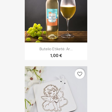
Butelio Etiketė: Ar...
1,00 €
favorite_border