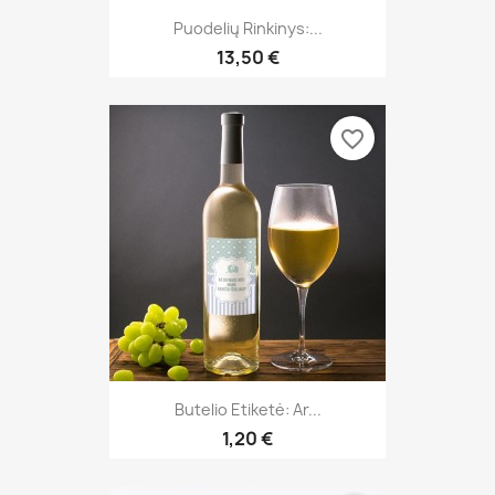
Puodelių Rinkinys:...
13,50 €
favorite_border
Butelio Etiketė: Ar...
1,20 €