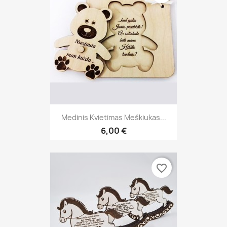
Medinis Kvietimas Meškiukas...
6,00 €
favorite_border