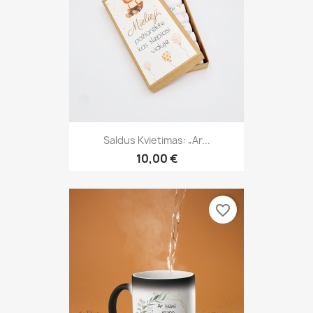
Saldus Kvietimas: „Ar...
10,00 €
favorite_border