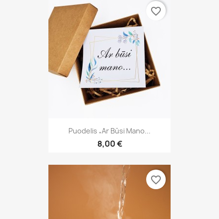
favorite_border
Puodelis „Ar Būsi Mano...
8,00 €
favorite_border