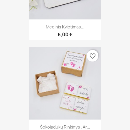
Medinis Kvietimas...
6,00 €
favorite_border
Šokoladukų Rinkinys „Ar...