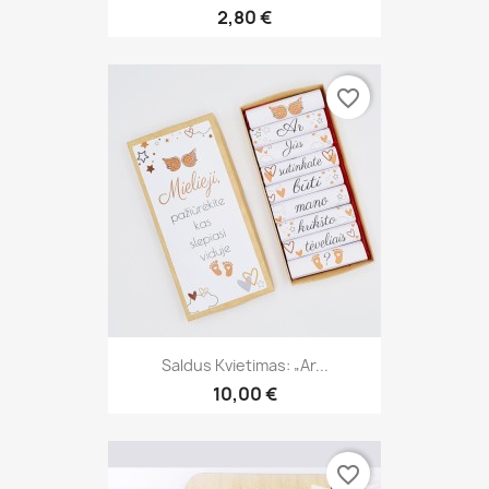
2,80 €
favorite_border
Saldus Kvietimas: „Ar...
10,00 €
favorite_border