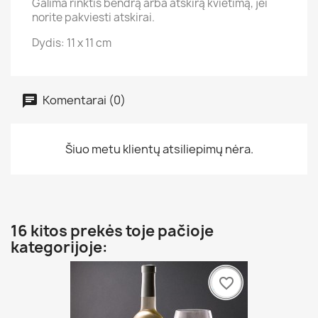
Galima rinktis bendrą arba atskirą kvietimą, jei
norite pakviesti atskirai.
Dydis: 11 x 11 cm
Komentarai (0)
Šiuo metu klientų atsiliepimų nėra.
16 kitos prekės toje pačioje
kategorijoje:
favorite_border