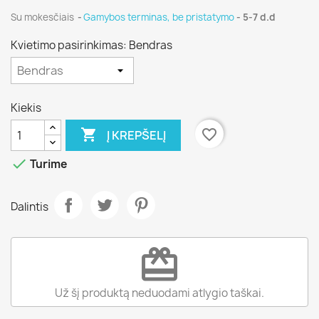
Su mokesčiais
Gamybos terminas, be pristatymo
- 5-7 d.d
Kvietimo pasirinkimas: Bendras
Kiekis

favorite_border
Į KREPŠELĮ

Turime
Dalintis
redeem
Už šį produktą neduodami atlygio taškai.