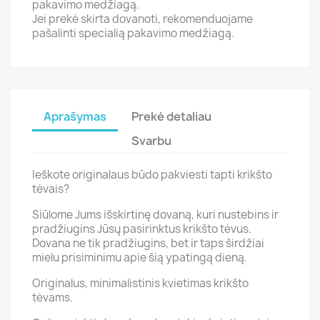
pakavimo medžiagą.
Jei prekė skirta dovanoti, rekomenduojame
pašalinti specialią pakavimo medžiagą.
Aprašymas
Prekė detaliau
Svarbu
Ieškote originalaus būdo pakviesti tapti krikšto
tėvais?
Siūlome Jums išskirtinę dovaną, kuri nustebins ir
pradžiugins Jūsų pasirinktus krikšto tėvus.
Dovana ne tik pradžiugins, bet ir taps širdžiai
mielu prisiminimu apie šią ypatingą dieną.
Originalus, minimalistinis kvietimas krikšto
tėvams.