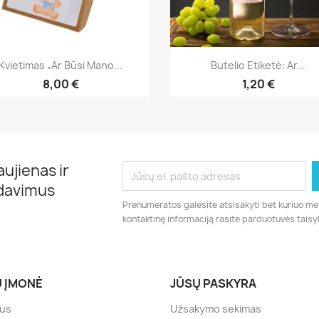
Greita peržiūra
Greita peržiūra


Kvietimas „Ar Būsi Mano...
Butelio Etiketė: Ar...
8,00 €
1,20 €
ujienas ir
rdavimus
Prenumeratos galėsite atsisakyti bet kuriuo me
kontaktinę informaciją rasite parduotuvės taisy
 ĮMONĖ
JŪSŲ PASKYRA
mus
Užsakymo sekimas