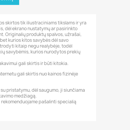
 skirtos tik iliustraciniams tikslams ir yra
tis, dėl ekrano nustatymų ar pasirinkto
t. Originalių produktų spalvos, užrašai,
bet kurios kitos savybės dėl savo
atrodyti kitaip negu realybėje, todėl
ių savybėmis, kurios nurodytos prekių
kavimui gali skirtis ir būti kitokia.
ernetu gali skirtis nuo kainos fizinėje
su pristatymu, dėl saugumo, ji siunčiama
akavimo medžiagą.
i, rekomenduojame pašalinti specialią