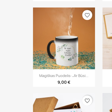
favorite_border
Greita peržiūra

Magiškas Puodelis: „Ar Būsi...
9,00 €
favorite_border