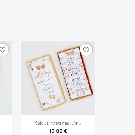
vorite_border
favorite_border
Greita peržiūra

.
Saldus Kvietimas: „Ar...
10,00 €