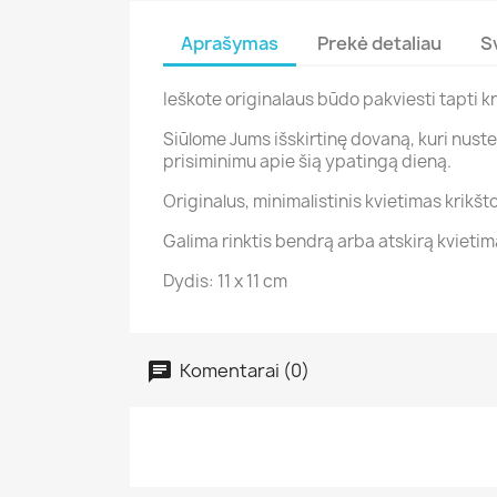
Aprašymas
Prekė detaliau
S
Ieškote originalaus būdo pakviesti tapti kr
Siūlome Jums išskirtinę dovaną, kuri nusteb
prisiminimu apie šią ypatingą dieną.
Originalus, minimalistinis kvietimas krikš
Galima rinktis bendrą arba atskirą kvietimą,
Dydis: 11 x 11 cm
Komentarai (0)