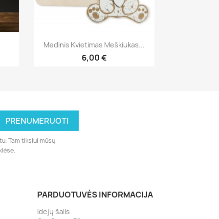
Greita peržiūra

Medinis Kvietimas Meškiukas...
6,00 €
tu. Tam tikslui mūsų
klėse.
PARDUOTUVĖS INFORMACIJA
Idėjų šalis