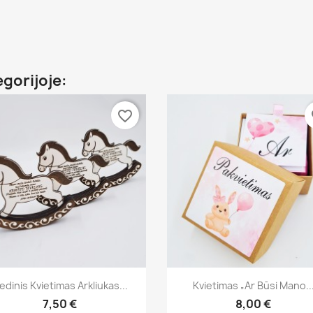
egorijoje:
favorite_border
fa
Greita peržiūra
Greita peržiūra


edinis Kvietimas Arkliukas...
Kvietimas „Ar Būsi Mano..
7,50 €
8,00 €