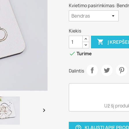
Kvietimo pasirinkimas: Bend
Kiekis

Į KREPŠE

Turime
Dalintis
Už šį produ

KLAUSTI APIE PRO
help_outline