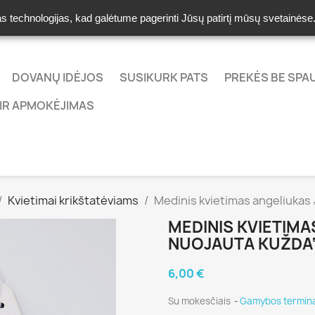
as technologijas, kad galėtume pagerinti Jūsų patirtį mūsų svetainės
DOVANŲ IDĖJOS
SUSIKURK PATS
PREKĖS BE SP
IR APMOKĖJIMAS
Kvietimai krikštatėviams
Medinis kvietimas angeliukas
MEDINIS KVIETIM
NUOJAUTA KUŽDA
6,00 €
Su mokesčiais
Gamybos termina