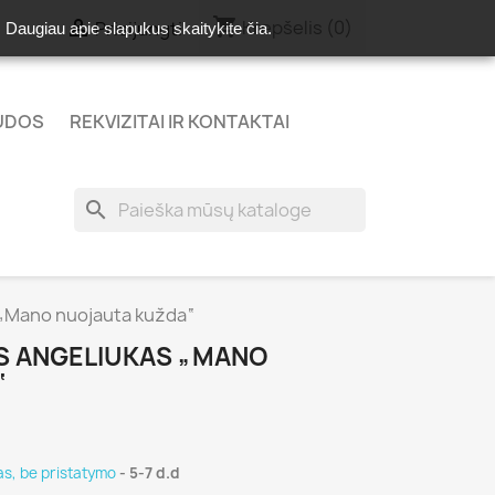
shopping_cart

Krepšelis
(0)
Prisijungti
e. Daugiau apie slapukus skaitykite
čia
.
AUDOS
REKVIZITAI IR KONTAKTAI
search
 „Mano nuojauta kužda“
AS ANGELIUKAS „MANO
“
s, be pristatymo
- 5-7 d.d