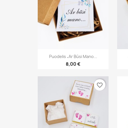
Greita peržiūra

Puodelis „Ar Būsi Mano...
8,00 €
favorite_border