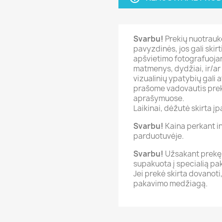
Svarbu!
Prekių nuotraukos
pavyzdinės, jos gali skir
apšvietimo fotografuojan
matmenys, dydžiai, ir/ar 
vizualinių ypatybių gali 
prašome vadovautis prek
aprašymuose.
Laikinai, dėžutė skirta įpa
Svarbu!
Kaina perkant int
parduotuvėje.
Svarbu!
Užsakant prekę 
supakuota į specialią p
Jei prekė skirta dovanot
pakavimo medžiagą.