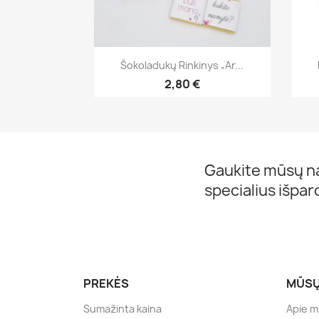
Greita peržiūra

Šokoladukų Rinkinys „Ar...
2,80 €
Gaukite mūsų na
specialius išpa
PREKĖS
MŪSŲ
Sumažinta kaina
Apie 