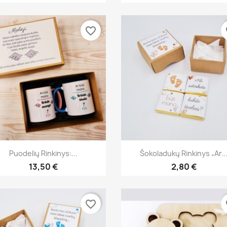
favorite_border
fa
Greita peržiūra
Greita peržiūra


Puodelių Rinkinys:...
Šokoladukų Rinkinys „Ar..
13,50 €
2,80 €
favorite_border
fa