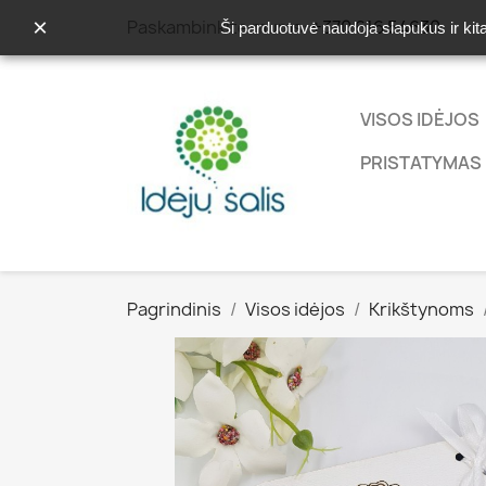
×
Paskambinkite mums:
+370 616 54630
Ši parduotuvė naudoja slapukus ir kit
VISOS IDĖJOS
PRISTATYMAS 
Pagrindinis
Visos idėjos
Krikštynoms