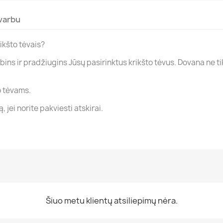
varbu
ikšto tėvais?
ins ir pradžiugins Jūsų pasirinktus krikšto tėvus. Dovana ne tik
to tėvams.
 jei norite pakviesti atskirai.
Šiuo metu klientų atsiliepimų nėra.