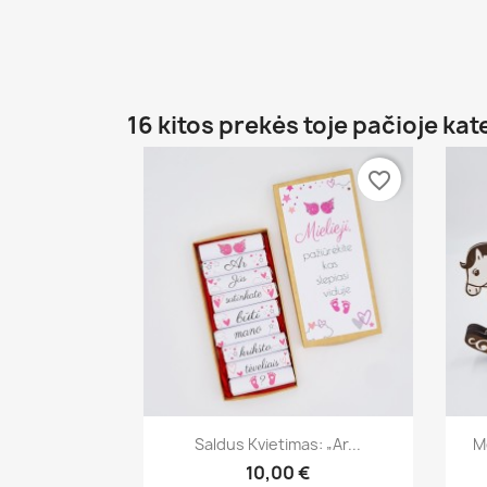
16 kitos prekės toje pačioje kat
favorite_border
Greita peržiūra

Saldus Kvietimas: „Ar...
M
10,00 €