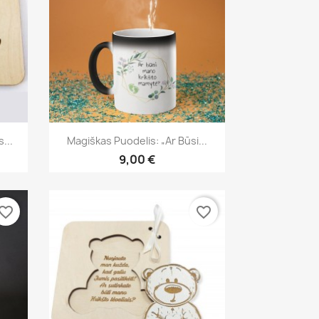
Greita peržiūra

...
Magiškas Puodelis: „Ar Būsi...
9,00 €
vorite_border
favorite_border