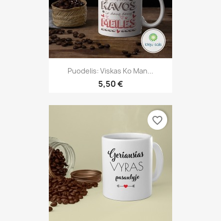
Puodelis: Viskas Ko Man...
5,50 €
favorite_border