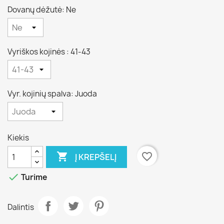
Dovanų dėžutė: Ne
Vyriškos kojinės : 41-43
Vyr. kojinių spalva: Juoda
Kiekis

favorite_border
Į KREPŠELĮ

Turime
Dalintis