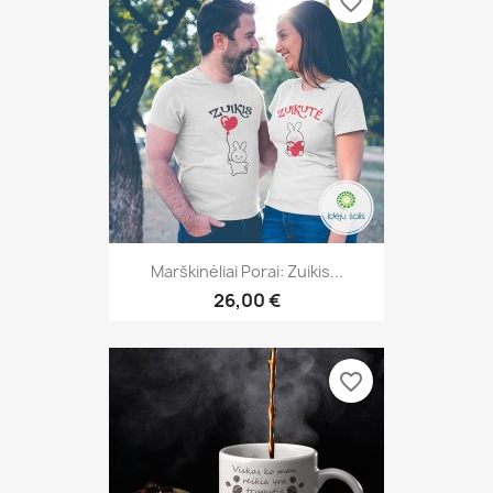
favorite_border
Marškinėliai Porai: Zuikis...
26,00 €
favorite_border