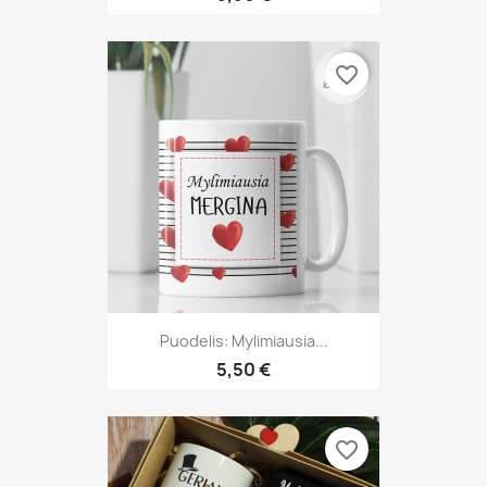
favorite_border
Puodelis: Mylimiausia...
5,50 €
favorite_border