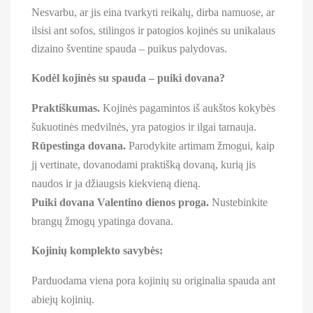
Nesvarbu, ar jis eina tvarkyti reikalų, dirba namuose, ar
ilsisi ant sofos, stilingos ir patogios kojinės su unikalaus
dizaino šventine spauda – puikus palydovas.
Kodėl kojinės su spauda – puiki dovana?
Praktiškumas.
Kojinės pagamintos iš aukštos kokybės
šukuotinės medvilnės, yra patogios ir ilgai tarnauja.
Rūpestinga dovana.
Parodykite artimam žmogui, kaip
jį vertinate, dovanodami praktišką dovaną, kurią jis
naudos ir ja džiaugsis kiekvieną dieną.
Puiki dovana Valentino dienos proga.
Nustebinkite
brangų žmogų ypatinga dovana.
Kojinių komplekto savybės:
Parduodama viena pora kojinių su originalia spauda ant
abiejų kojinių.