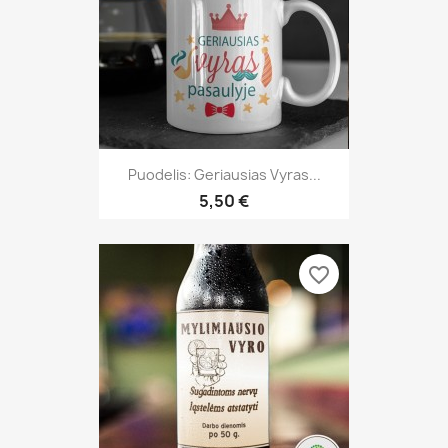
Puodelis: Geriausias Vyras...
5,50 €
favorite_border