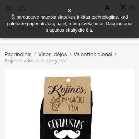
shopping_cart


(0)
×
Ši parduotuvė naudoja slapukus ir kitas technologijas, kad
galėtume pagerinti Jūsų patirtį mūsų svetainėse. Daugiau apie
search
slapukus skaitykite
čia
.
Pagrindinis
Visos idėjos
Valentino dienai
Kojinės „Geriausias vyras“