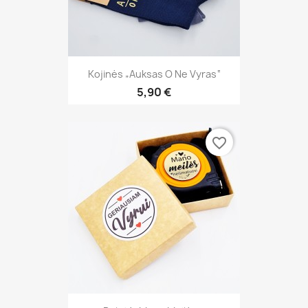
Kojinės „Auksas O Ne Vyras“
5,90 €
favorite_border