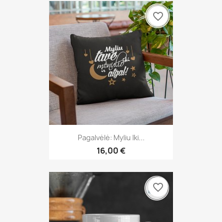
favorite_border
Pagalvėlė: Myliu Iki...
16,00 €
favorite_border