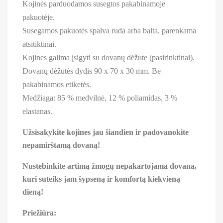
Kojinės parduodamos susegtos pakabinamoje
pakuotėje.
Susegamos pakuotės spalva ruda arba balta, parenkama
atsitiktinai.
Kojines galima įsigyti su dovanų dėžute (pasirinktinai).
Dovanų dėžutės dydis 90 x 70 x 30 mm. Be
pakabinamos etiketės.
Medžiaga: 85 % medvilnė, 12 % poliamidas, 3 %
elastanas.
Užsisakykite kojines jau šiandien ir padovanokite
nepamirštamą dovaną!
Nustebinkite artimą žmogų nepakartojama dovana,
kuri suteiks jam šypseną ir komfortą kiekvieną
dieną!
Priežiūra: