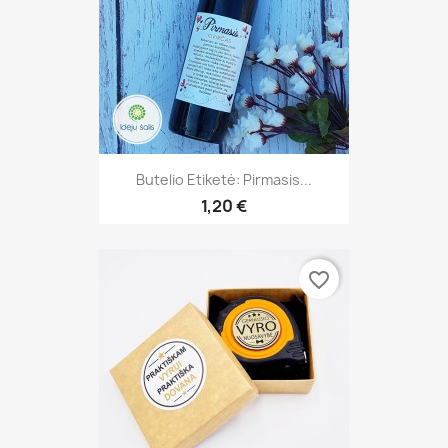
Butelio Etiketė: Pirmasis...
1,20 €
favorite_border