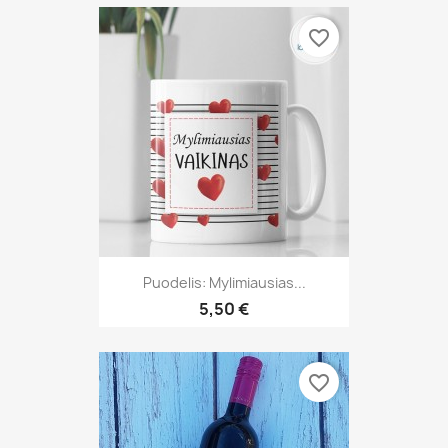
favorite_border
Puodelis: Mylimiausias...
5,50 €
favorite_border