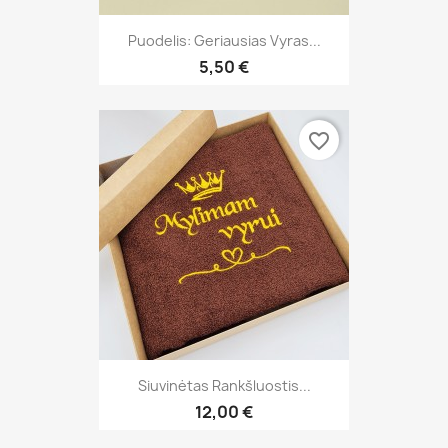
Puodelis: Geriausias Vyras...
5,50 €
favorite_border
Siuvinėtas Rankšluostis...
12,00 €