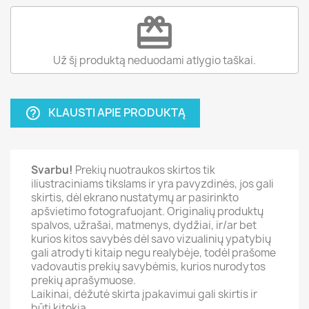
redeem
Už šį produktą neduodami atlygio taškai.
KLAUSTI APIE PRODUKTĄ
help_outline
Svarbu!
Prekių nuotraukos skirtos tik
iliustraciniams tikslams ir yra pavyzdinės, jos gali
skirtis, dėl ekrano nustatymų ar pasirinkto
apšvietimo fotografuojant. Originalių produktų
spalvos, užrašai, matmenys, dydžiai, ir/ar bet
kurios kitos savybės dėl savo vizualinių ypatybių
gali atrodyti kitaip negu realybėje, todėl prašome
vadovautis prekių savybėmis, kurios nurodytos
prekių aprašymuose.
Laikinai, dėžutė skirta įpakavimui gali skirtis ir
būti kitokia.